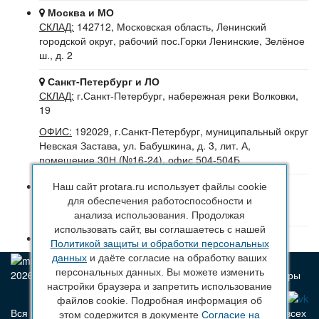
Москва и МО
СКЛАД:
142712, Московская область, Ленинский
городской округ, рабочий пос.Горки Ленинские, Зелёное
ш., д. 2
Санкт-Петербург и ЛО
СКЛАД:
г.Санкт-Петербург, набережная реки Волковки,
19
ОФИС:
192029, г.Санкт-Петербург, муниципальный округ
Невская Застава, ул. Бабушкина, д. 3, лит. А,
помещение 30Н (№16-24), офис 504-504Б
8 (800) 222 44 29
(Бесплатный звонок по РФ)
Наш сайт protara.ru использует файлы cookie
+7 (963) 314 20 33
(Санкт-Петербург и ЛО)
для обеспечения работоспособности и
+7 (963) 314 20 33
(Москва и МО)
анализа использования. Продолжая
использовать сайт, вы соглашаетесь с нашей
sales@protara.ru
Политикой защиты и обработки персональных
данных
и даёте согласие на обработку ваших
персональных данных. Вы можете изменить
2026 © ПроТара - Производство и продажа пластиковой тары
настройки браузера и запретить использование
файлов cookie. Подробная информация об
Вся информация, размещенная на веб-сайте protara.ru и всех
этом содержится в документе
Согласие на