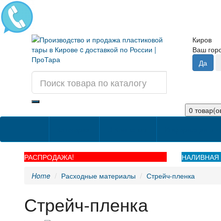
Киров
Ваш го
0 товар(ов
Категории
О Компании
Информация о д
РАСПРОДАЖА!
НАЛИВНАЯ 
Home
Расходные материалы
Стрейч-пленка
Стрейч-пленка