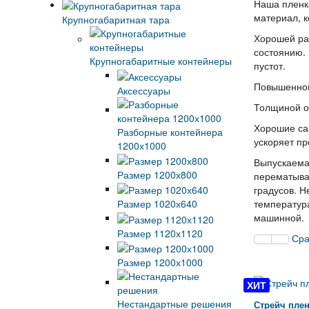
Наша пленк
материал, к
Крупногабаритная тара
Хорошей ра
состоянию. 
Крупногабаритные контейнеры
пустот.
Повышенной 
Аксессуары
Толщиной о
Хорошие сам
Разборные контейнера
ускоряет пр
1200х1000
Выпускаемая
Размер 1200х800
перематывае
градусов. Н
температура
Размер 1020х640
машинной.
Размер 1120х1120
Сра
Размер 1200х1000
ХИТ
Нестандартные решения
Стрейч плен