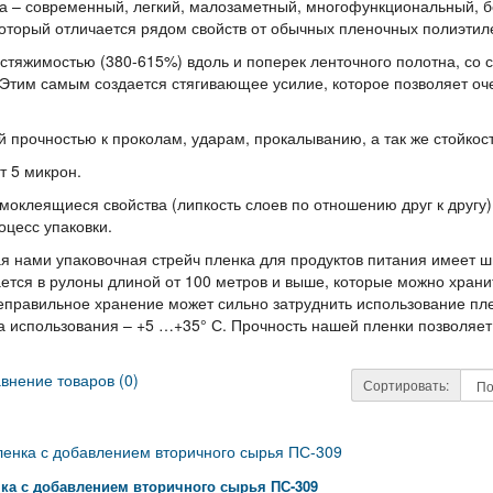
а – современный, легкий, малозаметный, многофункциональный, б
оторый отличается рядом свойств от обычных пленочных полиэтил
стяжимостью (380-615%) вдоль и поперек ленточного полотна, со 
Этим самым создается стягивающее усилие, которое позволяет оче
прочностью к проколам, ударам, прокалыванию, а так же стойкост
т 5 микрон.
оклеящиеся свойства (липкость слоев по отношению друг к другу)
оцесс упаковки.
 нами упаковочная стрейч пленка для продуктов питания имеет ши
тся в рулоны длиной от 100 метров и выше, которые можно хранит
еправильное хранение может сильно затруднить использование пле
 использования – +5 …+35° С. Прочность нашей пленки позволяет и
внение товаров (0)
Сортировать:
ка с добавлением вторичного сырья ПС-309