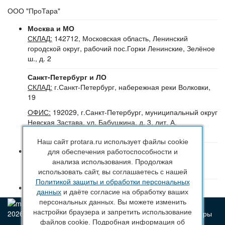
ООО "ПроТара"
Москва и МО
СКЛАД:
142712, Московская область, Ленинский
городской округ, рабочий пос.Горки Ленинские, Зелёное
ш., д. 2
Санкт-Петербург и ЛО
СКЛАД:
г.Санкт-Петербург, набережная реки Волковки,
19
ОФИС:
192029, г.Санкт-Петербург, муниципальный округ
Невская Застава, ул. Бабушкина, д. 3, лит. А,
помещение 30Н (№16-24), офис 504-504Б
Наш сайт protara.ru использует файлы cookie
8 (800) 222 44 29
(Бесплатный звонок по РФ)
для обеспечения работоспособности и
+7 (963) 314 20 33
(Санкт-Петербург и ЛО)
анализа использования. Продолжая
+7 (963) 314 20 33
(Москва и МО)
использовать сайт, вы соглашаетесь с нашей
Политикой защиты и обработки персональных
sales@protara.ru
данных
и даёте согласие на обработку ваших
персональных данных. Вы можете изменить
настройки браузера и запретить использование
2026 © ПроТара - Производство и продажа пластиковой тары
файлов cookie. Подробная информация об