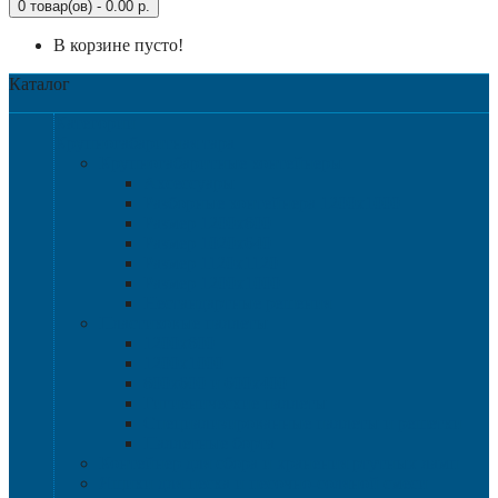
0 товар(ов) - 0.00 р.
В корзине пусто!
Каталог
Категории
Крупногабаритная тара
Крупногабаритные контейнеры
Аксессуары
Разборные контейнера 1200х1000
Размер 1200х800
Размер 1020х640
Размер 1120х1120
Размер 1200х1000
Нестандартные решения
Пластиковые паллеты
1200х800
1200х1000
800х600 и 600х400
Гигиенические паллеты
Специализированные паллеты и решетки
Паллетные борта
Контейнер для сбора и хранения ртутных ламп
Ящики для песка и песочно-соляной смеси