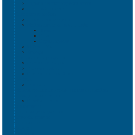
Изделия из полимерного листа
Листовой пластик
Пластиковая мебель
Дизайнерские стулья
Мебель для дома, дачи и кафе
Шезлонги
Столы
Стулья, кресла
Мебель "Уют"
Комоды
Сигнальные ограждения
Дорожные конусы
Гибкие столбики
Сигнальные столбики
HoReCa
Подносы
Металлические полочные стеллажи и мебель
Расходные материалы
Стрейч-пленка
О Компании
Информация о доставке
Способы оплаты
Наши акции!
Закупки
Контакты