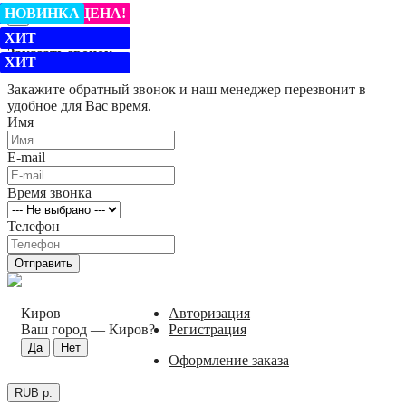
ЛУЧШАЯ ЦЕНА!
ХИТ
ЛУЧШАЯ ЦЕНА!
ХИТ
ХИТ
ХИТ
ХИТ
НОВИНКА
×
ХИТ
ЛУЧШАЯ ЦЕНА!
ХИТ
Заказать звонок
ХИТ
Закажите обратный звонок и наш менеджер перезвонит в
удобное для Вас время.
Имя
E-mail
Время звонка
Телефон
Отправить
Киров
Авторизация
Ваш город —
Киров
?
Регистрация
Оформление заказа
RUB р.