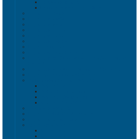
Полочные лотки SK
Складские лотки Logic Store
Ящики пищевые
Ящики для хлеба
Ящики для мяса
Ящики для птицы
Ящики для рыбы
Ящики для цветов
Ящики складные
Ящики овощные Серия 100
Ящики для колбасно-мясной и рыбной продукции
Серия 200
Ящики для молочной продукции Серия 300
Ящики универсальные Серия 400
Вкладываемые ящики INSTORE
INSTORE ZIP
INSTORE с крышками
INSTORE без крышек
Крышки INSTORE
Евроконтейнеры ЕC
Ящики Sembol SPKM с крышкой
Ящики с крышкой Safe Pro
Контейнеры VDA-KLT
Контейнеры R-KLT
Контейнеры RL-KLT