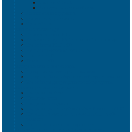
Крышки VDA-KLT
Универсальные контейнеры
Ящики для инструмента
Сопутствующие товары
Органайзеры
Антистатическая тара
Eвроконтейнеры ЕSD
Евроконтейнеры ESD с крышкой на шарнире
Контейнеры KLT ESD
Антистатические лотки COCIS
Крышки ESD
Тележки ESD
Мусорные баки и контейнеры
Мусорные контейнеры на колесах
Мусорные баки, вёдра и контейнеры с педалью
Контейнеры для раздельного сбора мусора
Локализация разлива жидкости
Поддоны для бочек
Поддоны-лотки
Поддоны-платформы
Поддоны для еврокубов / кубовой емкости / IBC
Промышленные пластиковые шкафы, тумбы ,
тележки
Контейнеры и баки для хранения
Листовой пластик и сотовый полипропилен