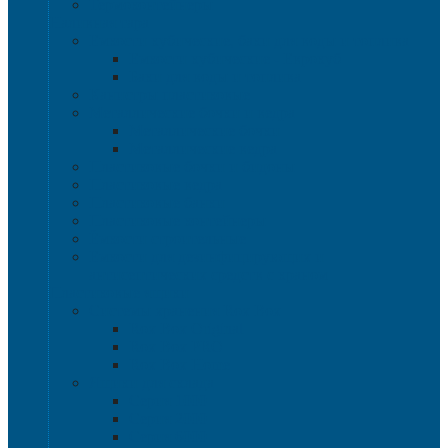
Термоконтейнеры
Наливная тара
Емкости кубические, баки для воды и топлива
Емкости кубические - Еврокуб
Баки для воды и топлива
Канистры пластиковые
Металлические бочки и ведра
Металлические бочки
Металлические ведра
Пластиковые бочки и бидоны
Пластиковые ведра
Пластиковые банки
Пластиковые контейнеры
Ёмкости строительные
Емкости для дезинфицирующих и
антисептических средств с краном
Пластиковые ящики
Системы хранения Rox Box
Rox Box Original
Rox Box PRO
Rox Box Home
Ящики для склада
Серия 1000
Серия 2000
Серия 6000