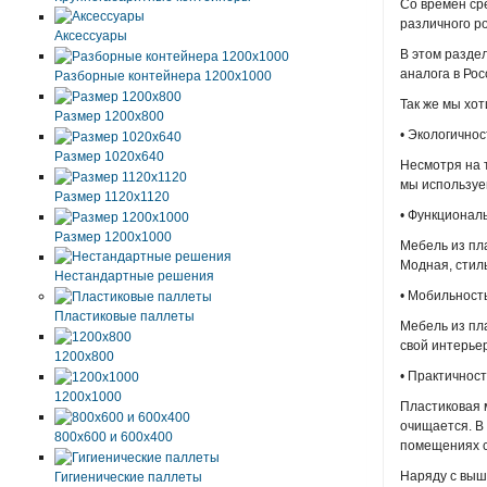
Со времен ср
различного ро
Аксессуары
В этом разде
аналога в Рос
Разборные контейнера 1200х1000
Так же мы хот
Размер 1200х800
• Экологичнос
Размер 1020х640
Несмотря на 
мы используе
Размер 1120х1120
• Функционал
Размер 1200х1000
Мебель из пл
Модная, стил
Нестандартные решения
• Мобильност
Пластиковые паллеты
Мебель из пла
свой интерье
1200х800
• Практичност
1200х1000
Пластиковая 
очищается. В 
800х600 и 600х400
помещениях 
Наряду с выш
Гигиенические паллеты