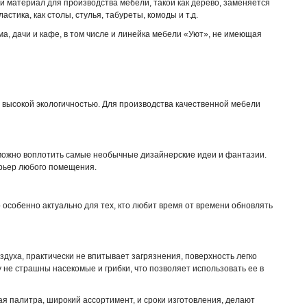
 материал для производства мебели, такой как дерево, заменяется
тика, как столы, стулья, табуреты, комоды и т.д.
, дачи и кафе, в том числе и линейка мебели «Уют», не имеющая
я высокой экологичностью. Для производства качественной мебели
 можно воплотить самые необычные дизайнерские идеи и фантазии.
ерьер любого помещения.
 особенно актуально для тех, кто любит время от времени обновлять
духа, практически не впитывает загрязнения, поверхность легко
у не страшны насекомые и грибки, что позволяет использовать ее в
я палитра, широкий ассортимент, и сроки изготовления, делают