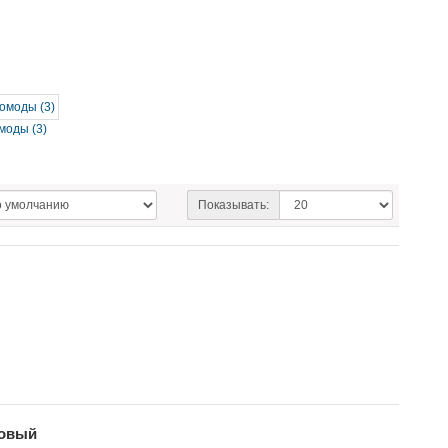
моды (3)
Показывать:
товый