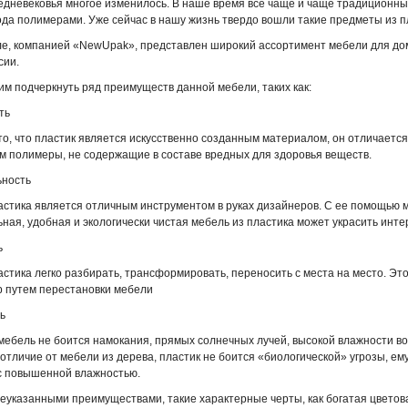
едневековья многое изменилось. В наше время все чаще и чаще традиционный
да полимерами. Уже сейчас в нашу жизнь твердо вошли такие предметы из плас
ле, компанией «NewUpak», представлен широкий ассортимент мебели для дома
сии.
им подчеркнуть ряд преимуществ данной мебели, таких как:
ть
то, что пластик является искусственно созданным материалом, он отличаетс
м полимеры, не содержащие в составе вредных для здоровья веществ.
ьность
астика является отличным инструментом в руках дизайнеров. С ее помощью
ьная, удобная и экологически чистая мебель из пластика может украсить инт
ь
стика легко разбирать, трансформировать, переносить с места на место. Это
р путем перестановки мебели
ь
мебель не боится намокания, прямых солнечных лучей, высокой влажности воз
отличие от мебели из дерева, пластик не боится «биологической» угрозы, ем
с повышенной влажностью.
еуказанными преимуществами, такие характерные черты, как богатая цветова