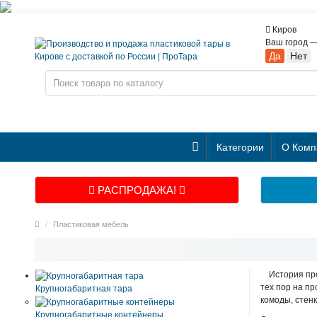
Киров
Ваш город 
Категории
О Комп
РАСПРОДАЖА!
Пластиковая мебель
История прои
тех пор на пр
Крупногабаритная тара
комоды, стен
Крупногабаритные контейнеры