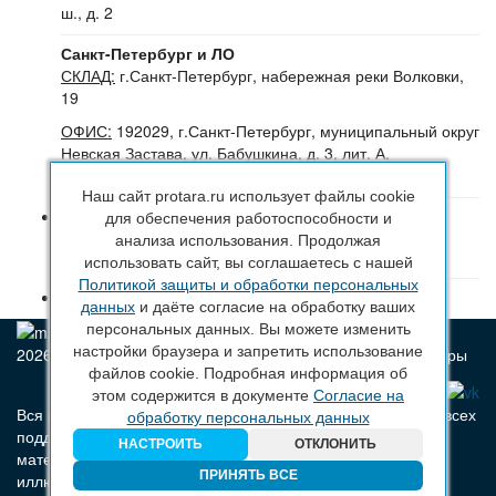
ш., д. 2
Санкт-Петербург и ЛО
СКЛАД:
г.Санкт-Петербург, набережная реки Волковки,
19
ОФИС:
192029, г.Санкт-Петербург, муниципальный округ
Невская Застава, ул. Бабушкина, д. 3, лит. А,
помещение 30Н (№16-24), офис 504-504Б
Наш сайт protara.ru использует файлы cookie
8 (800) 222 44 29
(Бесплатный звонок по РФ)
для обеспечения работоспособности и
+7 (963) 314 20 33
(Санкт-Петербург и ЛО)
анализа использования. Продолжая
+7 (963) 314 20 33
(Москва и МО)
использовать сайт, вы соглашаетесь с нашей
Политикой защиты и обработки персональных
sales@protara.ru
данных
и даёте согласие на обработку ваших
персональных данных. Вы можете изменить
настройки браузера и запретить использование
2026 © ПроТара - Производство и продажа пластиковой тары
файлов cookie. Подробная информация об
этом содержится в документе
Согласие на
Вся информация, размещенная на веб-сайте protara.ru и всех
обработку персональных данных
поддоменах сайта protara.ru включая тексты, графические
НАСТРОИТЬ
ОТКЛОНИТЬ
материалы, шрифт, элементы дизайна, товарные знаки и
ПРИНЯТЬ ВСЕ
иллюстрации/фотографии, охраняется в соответствии с