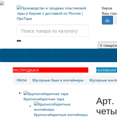
Киров
Ваш го
0 товар(ов
Категории
О Компании
Информация о д
РАСПРОДАЖА!
НАЛИВНАЯ 
Home
Мусорные баки и контейнеры
Мусорные конте
Арт.
Крупногабаритная тара
четы
Крупногабаритные контейнеры