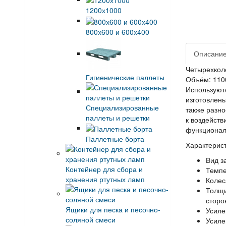
1200х1000
800х600 и 600х400
Описани
Четырехколе
Гигиенические паллеты
Объём: 1100
Используютс
изготовлены
Специализированные
также разн
паллеты и решетки
к воздейств
функциональ
Паллетные борта
Характерист
Вид з
Контейнер для сбора и
Темпе
хранения ртутных ламп
Колес
Толщи
сторо
Ящики для песка и песочно-
Усиле
соляной смеси
Усиле