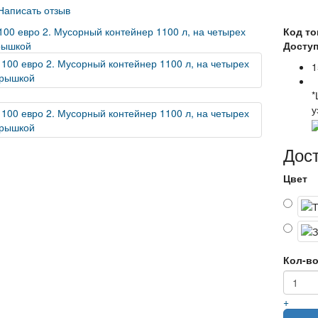
Написать отзыв
Код то
Доступ
1
*
у
Дос
Цвет
Кол-в
+