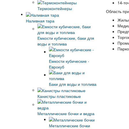
14-то
Термоконтейнеры
Область пр
Жилые
Наливная тара
Медиц
Предп
Торго
Емкости кубические, баки для
Промы
воды и топлива
Парко
Емкости кубические -
Еврокуб
Баки для воды и топлива
Канистры пластиковые
Металлические бочки и ведра
Металлические бочки