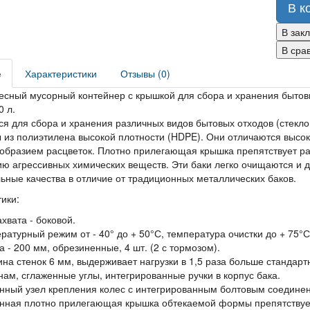
В к
В зак
В сра
е
Характеристики
Отзывы (0)
сный мусорный контейнер с крышкой для сбора и хранения бытовых
 л.
я для сбора и хранения различных видов бытовых отходов (стекло,
 из полиэтилена высокой плотности (HDPE). Они отличаются высок
ообразием расцветок. Плотно прилегающая крышка препятствует р
ию агрессивных химических веществ. Эти баки легко очищаются и 
ные качества в отличие от традиционных металлических баков.
ики:
ахвата - боковой.
ратурный режим от - 40° до + 50°С, температура очистки до + 75°С
а - 200 мм, обрезиненные, 4 шт. (2 с тормозом).
на стенок 6 мм, выдерживает нагрузки в 1,5 раза больше стандарт
нам, сглаженные углы, интегрированные ручки в корпус бака.
нный узел крепления колес с интегрированным болтовым соедине
нная плотно прилегающая крышка обтекаемой формы препятствуе