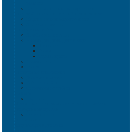
тележки
Контейнеры и баки для хранения
Листовой пластик и сотовый полипропилен
Изделия из полимерного листа
Листовой пластик
Пластиковая мебель
Дизайнерские стулья
Мебель для дома, дачи и кафе
Шезлонги
Столы
Стулья, кресла
Мебель "Уют"
Комоды
Сигнальные ограждения
Дорожные конусы
Гибкие столбики
Сигнальные столбики
HoReCa
Подносы
Металлические полочные стеллажи и мебель
Расходные материалы
Стрейч-пленка
О Компании
Информация о доставке
Способы оплаты