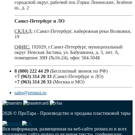
городской округ, рабочий пос.Горки Ленинские, Зелёное
ш., д. 2
Санкт-Петербург и ЛО
СКЛАД:
г.Санкт-Петербург, набережная реки Волковки,
19
ОФИС:
192029, г.Санкт-Петербург, муниципальный
округ Невская Застава, ул. Бабушкина, д. 3, лит. А,
помещение 30Н (№16-24), офис 504-504Б
8 (800) 222 44 29
(Бесплатный звонок по РФ)
+7 (963) 314 20 33
(Санкт-Петербург и ЛО)
+7 (963) 314 20 33
(Москва и МО)
sales@protara.ru
2026 © ПроТара - Производство и продажа пластиковой тары
Вся информация, размещенная на веб-сайте protara.ru и всех
поддоменах сайта protara.ru включая тексты, графические