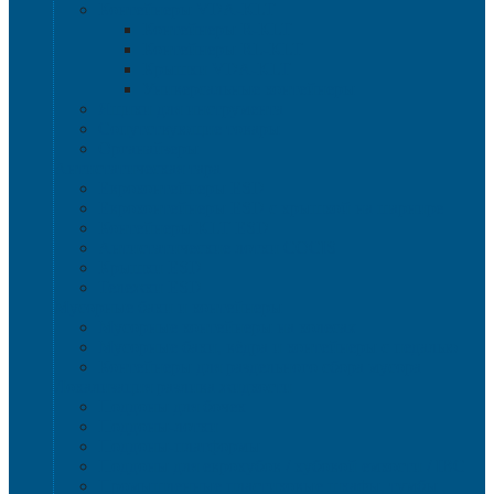
Контейнеры VDA-KLT
Контейнеры R-KLT
Контейнеры RL-KLT
Крышки VDA-KLT
Универсальные контейнеры
Ящики для инструмента
Сопутствующие товары
Органайзеры
Антистатическая тара
Eвроконтейнеры ЕSD
Евроконтейнеры ESD с крышкой на шарнире
Контейнеры KLT ESD
Антистатические лотки COCIS
Крышки ESD
Тележки ESD
Мусорные баки и контейнеры
Мусорные контейнеры на колесах
Мусорные баки, вёдра и контейнеры с педалью
Контейнеры для раздельного сбора мусора
Локализация разлива жидкости
Поддоны для бочек
Поддоны-лотки
Поддоны-платформы
Поддоны для еврокубов / кубовой емкости / IBC
Промышленные пластиковые шкафы, тумбы ,