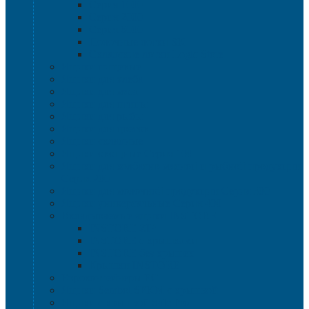
Серия 1000
Серия 2000
Серия 6000
Полочные лотки SK
Складские лотки Logic Store
Ящики пищевые
Ящики для хлеба
Ящики для мяса
Ящики для птицы
Ящики для рыбы
Ящики для цветов
Ящики складные
Ящики овощные Серия 100
Ящики для колбасно-мясной и рыбной продукции
Серия 200
Ящики для молочной продукции Серия 300
Ящики универсальные Серия 400
Вкладываемые ящики INSTORE
INSTORE ZIP
INSTORE с крышками
INSTORE без крышек
Крышки INSTORE
Евроконтейнеры ЕC
Ящики Sembol SPKM с крышкой
Ящики с крышкой Safe Pro