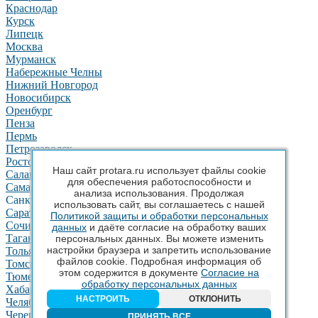
Краснодар
Курск
Липецк
Москва
Мурманск
Набережные Челны
Нижний Новгород
Новосибирск
Оренбург
Пенза
Пермь
Петрозаводск
Ростов-на-Дону
Наш сайт protara.ru использует файлы cookie
Салават
для обеспечения работоспособности и
Самара
анализа использования. Продолжая
Санкт-Петербург
использовать сайт, вы соглашаетесь с нашей
Саратов
Политикой защиты и обработки персональных
Сочи
данных
и даёте согласие на обработку ваших
Таганрог
персональных данных. Вы можете изменить
настройки браузера и запретить использование
Тольятти
файлов cookie. Подробная информация об
Томск
этом содержится в документе
Согласие на
Тюмень
обработку персональных данных
Хабаровск
НАСТРОИТЬ
ОТКЛОНИТЬ
Челябинск
Череповец
ПРИНЯТЬ ВСЕ