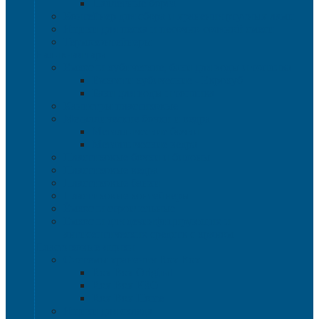
Паллетные борта
Контейнер для сбора и хранения ртутных ламп
Ящики для песка и песочно-соляной смеси
Термоконтейнеры
Наливная тара
Емкости кубические, баки для воды и топлива
Емкости кубические - Еврокуб
Баки для воды и топлива
Канистры пластиковые
Металлические бочки и ведра
Металлические бочки
Металлические ведра
Пластиковые бочки и бидоны
Пластиковые ведра
Пластиковые банки
Пластиковые контейнеры
Ёмкости строительные
Емкости для дезинфицирующих и
антисептических средств с краном
Пластиковые ящики
Системы хранения Rox Box
Rox Box Original
Rox Box PRO
Rox Box Home
Ящики для склада