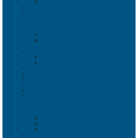
Паллетные борта
Контейнер для сбора и хранения ртутных ламп
Ящики для песка и песочно-соляной смеси
Термоконтейнеры
Наливная тара
Емкости кубические, баки для воды и топлива
Емкости кубические - Еврокуб
Баки для воды и топлива
Канистры пластиковые
Металлические бочки и ведра
Металлические бочки
Металлические ведра
Пластиковые бочки и бидоны
Пластиковые ведра
Пластиковые банки
Пластиковые контейнеры
Ёмкости строительные
Емкости для дезинфицирующих и
антисептических средств с краном
Пластиковые ящики
Системы хранения Rox Box
Rox Box Original
Rox Box PRO
Rox Box Home
Ящики для склада