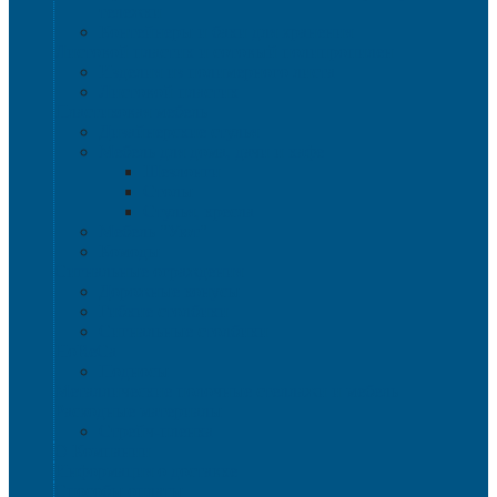
тележки
Контейнеры и баки для хранения
Листовой пластик и сотовый полипропилен
Изделия из полимерного листа
Листовой пластик
Пластиковая мебель
Дизайнерские стулья
Мебель для дома, дачи и кафе
Шезлонги
Столы
Стулья, кресла
Мебель "Уют"
Комоды
Сигнальные ограждения
Дорожные конусы
Гибкие столбики
Сигнальные столбики
HoReCa
Подносы
Металлические полочные стеллажи и мебель
Расходные материалы
Стрейч-пленка
О Компании
Информация о доставке
Способы оплаты