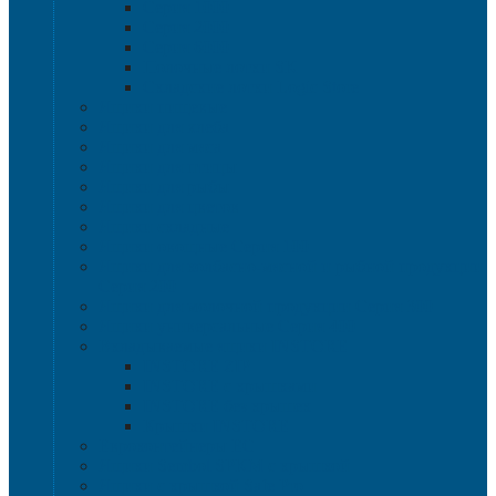
Серия 1000
Серия 2000
Серия 6000
Полочные лотки SK
Складские лотки Logic Store
Ящики пищевые
Ящики для хлеба
Ящики для мяса
Ящики для птицы
Ящики для рыбы
Ящики для цветов
Ящики складные
Ящики овощные Серия 100
Ящики для колбасно-мясной и рыбной продукции
Серия 200
Ящики для молочной продукции Серия 300
Ящики универсальные Серия 400
Вкладываемые ящики INSTORE
INSTORE ZIP
INSTORE с крышками
INSTORE без крышек
Крышки INSTORE
Евроконтейнеры ЕC
Ящики Sembol SPKM с крышкой
Ящики с крышкой Safe Pro